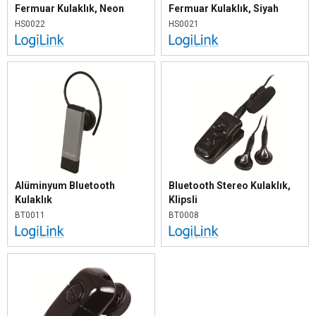
Fermuar Kulaklık, Neon
Fermuar Kulaklık, Siyah
Pembe
HS0022
HS0021
Alüminyum Bluetooth
Bluetooth Stereo Kulaklık,
Kulaklık
Klipsli
BT0011
BT0008