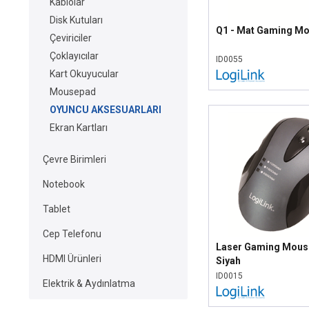
Kablolar
Disk Kutuları
Q1 - Mat Gaming M
Çeviriciler
Çoklayıcılar
ID0055
Kart Okuyucular
Mousepad
OYUNCU AKSESUARLARI
Ekran Kartları
Çevre Birimleri
Notebook
Tablet
Cep Telefonu
Laser Gaming Mouse
HDMI Ürünleri
Siyah
ID0015
Elektrik & Aydınlatma