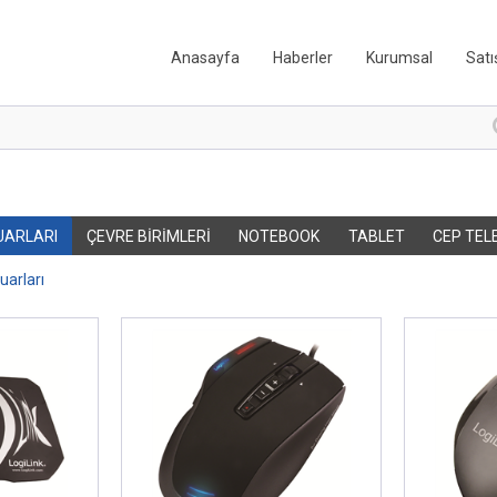
Anasayfa
Haberler
Kurumsal
Satı
UARLARI
ÇEVRE BIRIMLERI
NOTEBOOK
TABLET
CEP TEL
arları