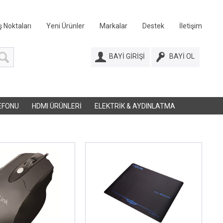
ş Noktaları
Yeni Ürünler
Markalar
Destek
İletişim
BAYI GIRIŞI
BAYI OL
EFONU
HDMI ÜRÜNLERI
ELEKTRIK & AYDINLATMA