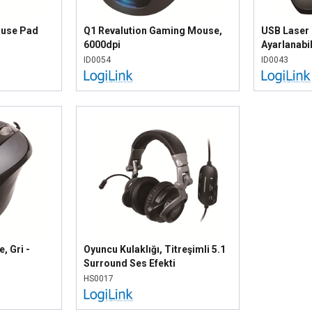
ouse Pad
Q1 Revalution Gaming Mouse,
USB Laser
6000dpi
Ayarlanabil
ID0054
ID0043
, Gri -
Oyuncu Kulaklığı, Titreşimli 5.1
Surround Ses Efekti
HS0017