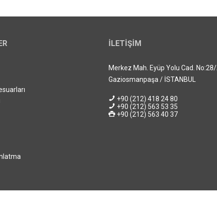
ER
İLETIŞIM
Merkez Mah. Eyüp Yolu Cad. No:28
Gaziosmanpaşa / İSTANBUL
esuarları
+90 (212) 418 24 80
i
+90 (212) 563 53 35
+90 (212) 563 40 37
ınlatma